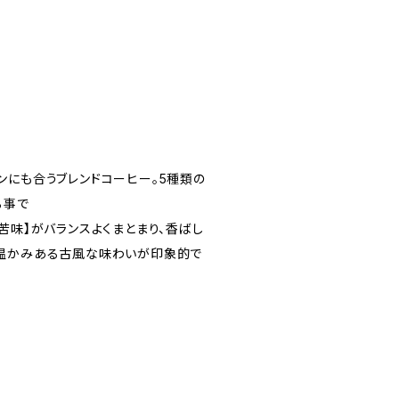
ンにも合うブレンドコーヒー。5種類の
る事で
苦味】がバランスよくまとまり、香ばし
の温かみある古風な味わいが印象的で