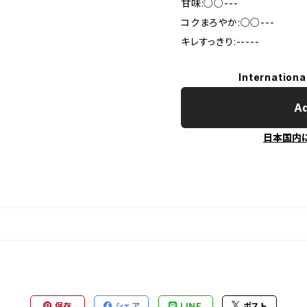
甘味:○○---
コクまろやか:○○---
キレすっきり:-----
Internationa
Ad
日本国内
保存
シェア
LINE
ポスト