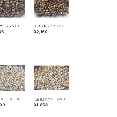
ナルブレンド（深
エスプレッソブレンド
00g
（中深煎り）200g
36
¥2,160
】グアテマラSHB
【生豆】スウィートベリー
SUP 500g
500
¥1,858