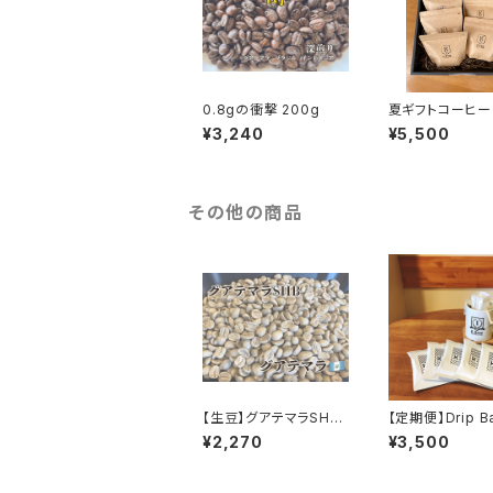
0.8gの衝撃 200g
夏ギフトコーヒ
¥3,240
¥5,500
その他の商品
【生豆】グアテマラSHB5
【定期便】Drip B
00g
ffee20P(オリ
¥2,270
¥3,500
レンド)