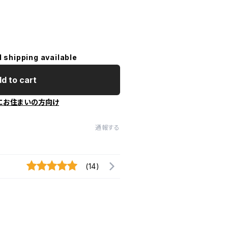
l shipping available
d to cart
にお住まいの方向け
通報する
(14)