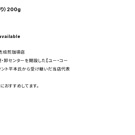
）200g
available
売焙煎珈琲店
・卸センターを開設した【ユー・コー
タント平本氏から受け継いだ当店代表
におすすめしてます。