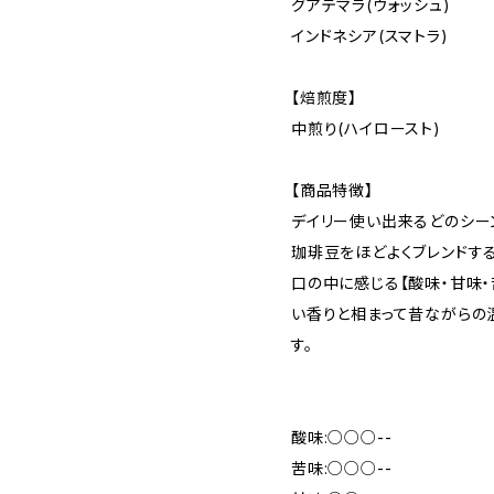
グアテマラ(ウォッシュ)
インドネシア(スマトラ)
【焙煎度】
中煎り(ハイロースト)
【商品特徴】
デイリー使い出来るどのシー
珈琲豆をほどよくブレンドす
口の中に感じる【酸味・甘味・
い香りと相まって昔ながら
す。
酸味:○○○--
苦味:○○○--