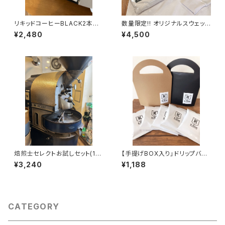
リキッドコーヒーBLACK2本セ
数量限定!! オリジナルスウェット
ット
A
¥2,480
¥4,500
焙煎士セレクトお試しセット(10
【手提げBOX入り」ドリップバッ
0g×3袋)
グ(5P)
¥3,240
¥1,188
CATEGORY