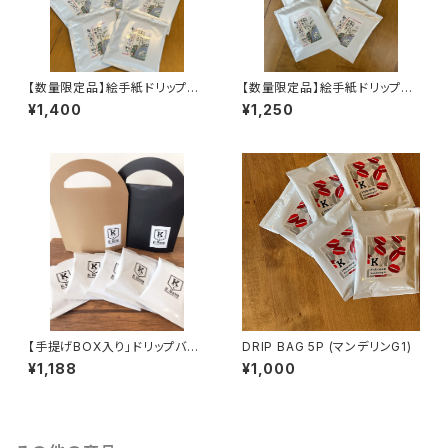
【数量限定品】絵手紙ドリップバ
【数量限定品】絵手紙ドリップバ
ックコーヒー(手提げBOX 5P入
ックコーヒー(5P)
¥1,400
¥1,250
り)
【手提げBOX入り」ドリップバッ
DRIP BAG 5P (マンデリンG1)
グ(5P)
¥1,188
¥1,000