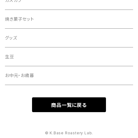
カスカラ
焼き菓子セット
グッズ
生豆
お中元・お歳暮
商品一覧に戻る
© K.Base Roastery Lab.