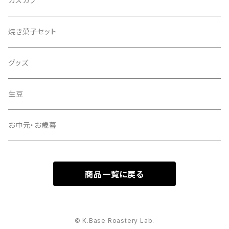
カスカラ
焼き菓子セット
グッズ
生豆
お中元・お歳暮
商品一覧に戻る
© K.Base Roastery Lab.