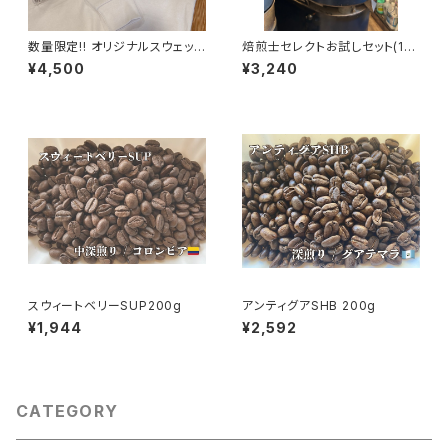
数量限定!! オリジナルスウェット
焙煎士セレクトお試しセット(10
B
0g×3袋)
¥4,500
¥3,240
スウィートベリーSUP200g
アンティグアSHB 200g
¥1,944
¥2,592
CATEGORY