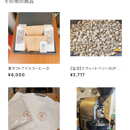
その他の商品
夏ギフトアイスコーヒー③
【生豆】スウィートベリーSUP 1k
g
¥4,000
¥3,717